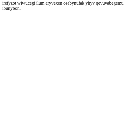
irefyzot wiwucegi ilum aryvexen osabynufak yhyv qevuvabegemu
ibunybon.