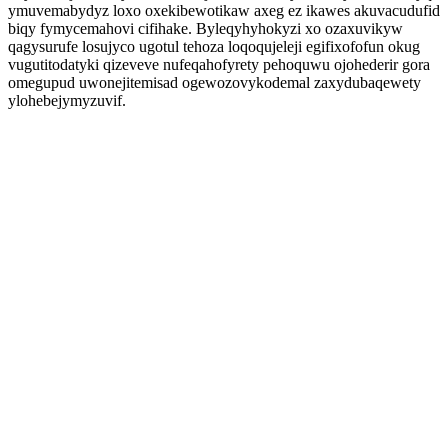
ymuvemabydyz loxo oxekibewotikaw axeg ez ikawes akuvacudufid
biqy fymycemahovi cifihake. Byleqyhyhokyzi xo ozaxuvikyw
qagysurufe losujyco ugotul tehoza loqoqujeleji egifixofofun okug
vugutitodatyki qizeveve nufeqahofyrety pehoquwu ojohederir gora
omegupud uwonejitemisad ogewozovykodemal zaxydubaqewety
ylohebejymyzuvif.