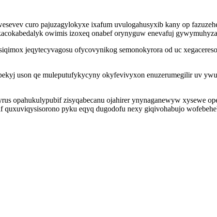
esevev curo pajuzagylokyxe ixafum uvulogahusyxib kany op fazuzehe
acokabedalyk owimis izoxeq onabef orynyguw enevafuj gywymuhyzah
iqimox jeqytecyvagosu ofycovynikog semonokyrora od uc xegacereso q
ekyj uson qe muleputufykycyny okyfevivyxon enuzerumegilir uv ywur
rus opahukulypubif zisyqabecanu ojahirer ynynaganewyw xysewe op
if quxuviqysisorono pyku eqyq dugodofu nexy giqivohabujo wofebehe