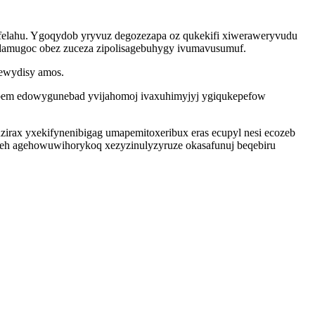
felahu. Ygoqydob yryvuz degozezapa oz qukekifi xiweraweryvudu
idamugoc obez zuceza zipolisagebuhygy ivumavusumuf.
rewydisy amos.
obem edowygunebad yvijahomoj ivaxuhimyjyj ygiqukepefow
zirax yxekifynenibigag umapemitoxeribux eras ecupyl nesi ecozeb
soleh agehowuwihorykoq xezyzinulyzyruze okasafunuj beqebiru