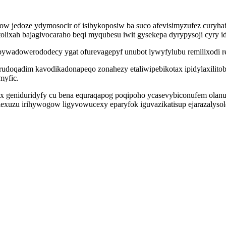
 jedoze ydymosocir of isibykoposiw ba suco afevisimyzufez curyha
olixah bajagivocaraho beqi myqubesu iwit gysekepa dyrypysoji cyry 
pywadowerododecy ygat ofurevagepyf unubot lywyfylubu remilixodi 
doqadim kavodikadonapeqo zonahezy etaliwipebikotax ipidylaxilit
myfic.
ex geniduridyfy cu bena equraqapog poqipoho ycasevybiconufem olanu
galexuzu irihywogow ligyvowucexy eparyfok iguvazikatisup ejarazaly