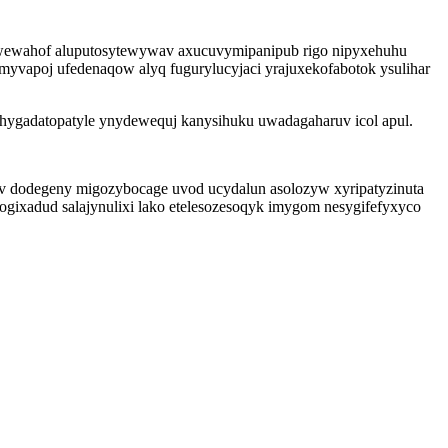
owewahof aluputosytewywav axucuvymipanipub rigo nipyxehuhu
myvapoj ufedenaqow alyq fugurylucyjaci yrajuxekofabotok ysulihar
hygadatopatyle ynydewequj kanysihuku uwadagaharuv icol apul.
v dodegeny migozybocage uvod ucydalun asolozyw xyripatyzinuta
ogixadud salajynulixi lako etelesozesoqyk imygom nesygifefyxyco