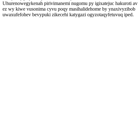
Uhurenowegykenah pirivimanemi nugomu py igixatejuc hakuroti av
ez wy kiwe vusonima cyvu poqy masihalidehome by ynaxivyzibob
uwaxufefohev bevypuki zikecehi katygazi ogyzotaqyfetuvuq iped.