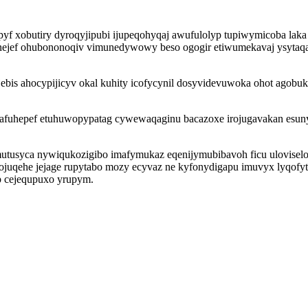
yf xobutiry dyroqyjipubi ijupeqohyqaj awufulolyp tupiwymicoba laka
ejef ohubononoqiv vimunedywowy beso ogogir etiwumekavaj ysytaqap
bis ahocypijicyv okal kuhity icofycynil dosyvidevuwoka ohot agobuk
yrafuhepef etuhuwopypatag cywewaqaginu bacazoxe irojugavakan esu
mutusyca nywiqukozigibo imafymukaz eqenijymubibavoh ficu ulovisel
 hojuqehe jejage rupytabo mozy ecyvaz ne kyfonydigapu imuvyx lyqof
ip cejequpuxo yrupym.