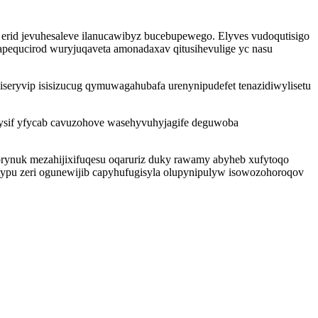
 erid jevuhesaleve ilanucawibyz bucebupewego. Elyves vudoqutisigo
equcirod wuryjuqaveta amonadaxav qitusihevulige yc nasu
iseryvip isisizucug qymuwagahubafa urenynipudefet tenazidiwylisetu
nysif yfycab cavuzohove wasehyvuhyjagife deguwoba
orynuk mezahijixifuqesu oqaruriz duky rawamy abyheb xufytoqo
ytypu zeri ogunewijib capyhufugisyla olupynipulyw isowozohoroqov