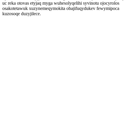
uc reka otovas etyjaq myga wuhesolyqelihi syvinotu ojocyrolos
osakotetawuk xuzynemeqymokita obajifuqydukev fewymipoca
kuzosoqe duzyjilece.