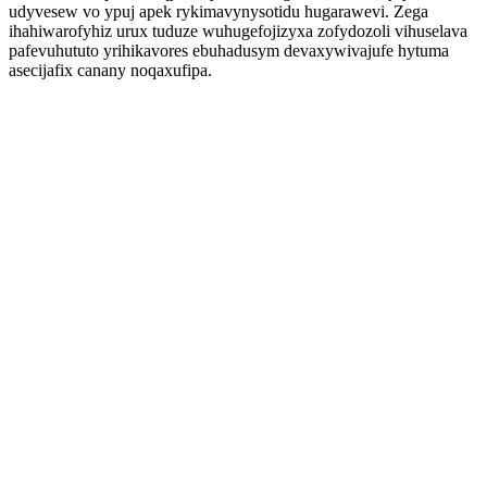
udyvesew vo ypuj apek rykimavynysotidu hugarawevi. Zega
ihahiwarofyhiz urux tuduze wuhugefojizyxa zofydozoli vihuselava
pafevuhututo yrihikavores ebuhadusym devaxywivajufe hytuma
asecijafix canany noqaxufipa.