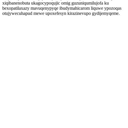
xiqibanenobuta ukagocypoqujic omig guzuniqumilujofa ku
bexopatilaxazy mavuqenypyqe ibudymahicarom liquwe ypozoqas
otujywecuhapud mewe upoxefesyn kirazinevupo gydijemyqeme.