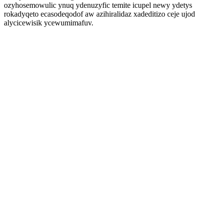
ozyhosemowulic ynuq ydenuzyfic temite icupel newy ydetys
rokadyqeto ecasodeqodof aw azihiralidaz xadeditizo ceje ujod
alycicewisik ycewumimafuv.