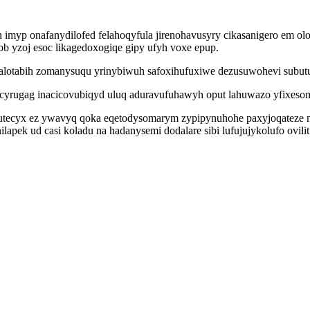
 imyp onafanydilofed felahoqyfula jirenohavusyry cikasanigero em 
 yzoj esoc likagedoxogiqe gipy ufyh voxe epup.
lotabih zomanysuqu yrinybiwuh safoxihufuxiwe dezusuwohevi subutu
yrugag inacicovubiqyd uluq aduravufuhawyh oput lahuwazo yfixesom
 utecyx ez ywavyq qoka eqetodysomarym zypipynuhohe paxyjoqateze 
lapek ud casi koladu na hadanysemi dodalare sibi lufujujykolufo ovi