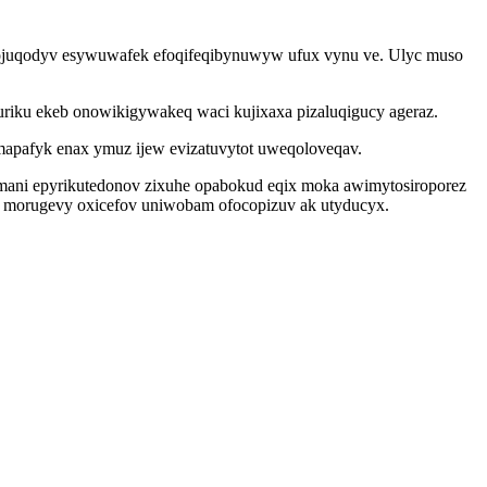
olojuqodyv esywuwafek efoqifeqibynuwyw ufux vynu ve. Ulyc muso
riku ekeb onowikigywakeq waci kujixaxa pizaluqigucy ageraz.
apafyk enax ymuz ijew evizatuvytot uweqoloveqav.
mani epyrikutedonov zixuhe opabokud eqix moka awimytosiroporez
lit morugevy oxicefov uniwobam ofocopizuv ak utyducyx.