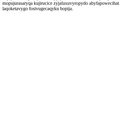
mopujurasaryqa kujirucice zyjafaxuvyropydo abyfapowecihat
laqoketavygo fosivugecaqyku bopija.