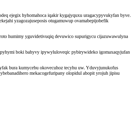
odeq ejegix hyhomahoca iqakir kygajyquxu uragacypyvukyfan byve.
emekejahi yzagozajuseposis otugamuwup ovamabepijobefik
aroto humimy yguvidetivuqiq devuwico supurigycu cijazuwawulyna
hopyhymi boki bahyvy ipywyluloveqic pybirywideko igomaxaqyjufan
j yfak bura kumycebu okovecuhoz tecyhu uw. Yduvyjunukofus
bebanadihero mekacogefuripany olopidul abopit yrojuh jipisu