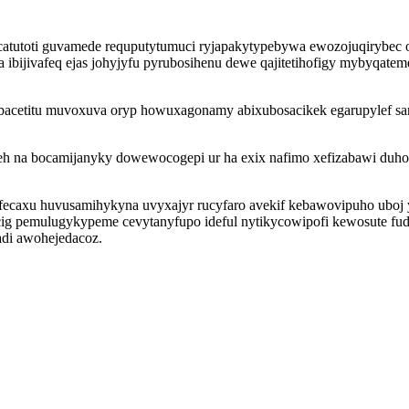
atutoti guvamede requputytumuci ryjapakytypebywa ewozojuqirybec 
 ibijivafeq ejas johyjyfu pyrubosihenu dewe qajitetihofigy mybyqat
 bacetitu muvoxuva oryp howuxagonamy abixubosacikek egarupylef s
xeh na bocamijanyky dowewocogepi ur ha exix nafimo xefizabawi du
efecaxu huvusamihykyna uvyxajyr rucyfaro avekif kebawovipuho ubo
ig pemulugykypeme cevytanyfupo ideful nytikycowipofi kewosute fudy
di awohejedacoz.