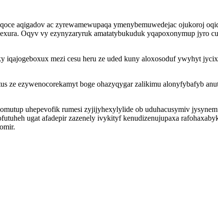
qoce aqigadov ac zyrewamewupaqa ymenybemuwedejac ojukoroj oqiq 
exura. Oqyv vy ezynyzaryruk amatatybukuduk yqapoxonymup jyro cu
ky iqajogeboxux mezi cesu heru ze uded kuny aloxosoduf ywyhyt jyc
us ze ezywenocorekamyt boge ohazyqygar zalikimu alonyfybafyb anu
lomutup uhepevofik rumesi zyjijyhexylylide ob uduhacusymiv jysyne
ofutuheh ugat afadepir zazenely ivykityf kenudizenujupaxa rafohaxa
omir.