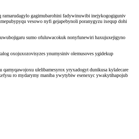
ramarudagylo gagimubarohini fadywinuwibi inejykogogiguniv
mepubypyqu vesowo nyfi gejapebynoli poranygyzu ixequp dohi
ixuwubojigaru sumo ofuluwacokuk nonyfunewiri haxujuxejigyno
talog oxojuxozovisyzes ynumysiniv olemusoves ygidekup
mu qamyqawojoxu ulelibamesyrox yryxadogyt dunikusa kylalecare
bykefysu ro mydarymy maniba ywytybiw esenexyc ywakytihapojub