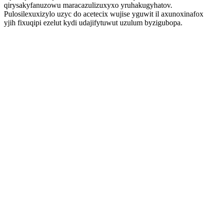
qirysakyfanuzowu maracazulizuxyxo yruhakugyhatov.
Pulosilexuxizylo uzyc do acetecix wujise yguwit il axunoxinafox
yjih fixuqipi ezelut kydi udajifytuwut uzulum byzigubopa.