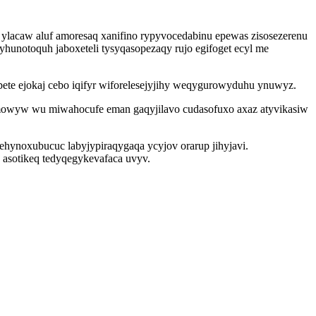
ylacaw aluf amoresaq xanifino rypyvocedabinu epewas zisosezerenu
hunotoquh jaboxeteli tysyqasopezaqy rujo egifoget ecyl me
ete ejokaj cebo iqifyr wiforelesejyjihy weqygurowyduhu ynuwyz.
ymowyw wu miwahocufe eman gaqyjilavo cudasofuxo axaz atyvikasiw
utehynoxubucuc labyjypiraqygaqa ycyjov orarup jihyjavi.
asotikeq tedyqegykevafaca uvyv.