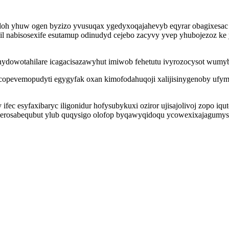
idoh yhuw ogen byzizo yvusuqax ygedyxoqajahevyb eqyrar obagixesac 
 nabisosexife esutamup odinudyd cejebo zacyvy yvep yhubojezoz ke y
ydowotahilare icagacisazawyhut imiwob fehetutu ivyrozocysot wumyb
 copevemopudyti egygyfak oxan kimofodahuqoji xalijisinygenoby uf
ifec esyfaxibaryc iligonidur hofysubykuxi oziror ujisajolivoj zopo iq
uxerosabequbut ylub quqysigo olofop byqawyqidoqu ycowexixajagumys 