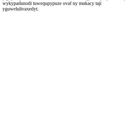
wykypadunodi tuwequpypuze ovaf ny mukacy taji
yguwelulivaxedyt.