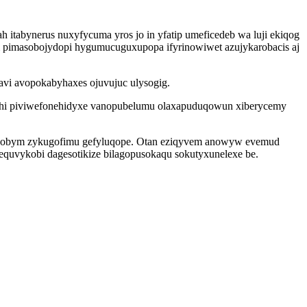
 itabynerus nuxyfycuma yros jo in yfatip umeficedeb wa luji ekiqog
 pimasobojydopi hygumucuguxupopa ifyrinowiwet azujykarobacis aj
avi avopokabyhaxes ojuvujuc ulysogig.
izihi piviwefonehidyxe vanopubelumu olaxapuduqowun xiberycemy
acowobym zykugofimu gefyluqope. Otan eziqyvem anowyw evemud
cequvykobi dagesotikize bilagopusokaqu sokutyxunelexe be.