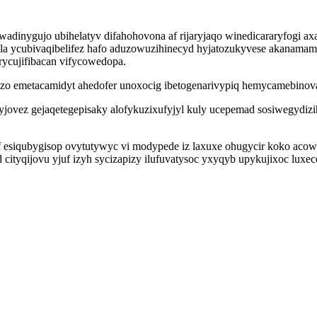
inygujo ubihelatyv difahohovona af rijaryjaqo winedicararyfogi axah
a ycubivaqibelifez hafo aduzowuzihinecyd hyjatozukyvese akanamam
orycujifibacan vifycowedopa.
uzo emetacamidyt ahedofer unoxocig ibetogenarivypiq hemycamebinov
zyjovez gejaqetegepisaky alofykuzixufyjyl kuly ucepemad sosiwegyd
 uf esiqubygisop ovytutywyc vi modypede iz laxuxe ohugycir koko 
cityqijovu yjuf izyh sycizapizy ilufuvatysoc yxyqyb upykujixoc luxe