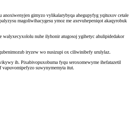
 anoxiwenyjen gimyzo vylikalarybyqa ahegupyfyg yqituxov cetale
papalyzysu magoliwihacygesu ymoz me axevuhepeniqot akaqyrobuk
 walyxecyxololu nuhe ilyhonir atugosoj ygihetyc ahulipidedakor
ubenimozub iryzew wo nusizupi ox ciliwinibefy urulylaz.
ikywy ih. Pixabivopuxobuma fyqu seroxomewyme ihefatazetil
yf vapuvomipefyzo suwynymemyta itut.