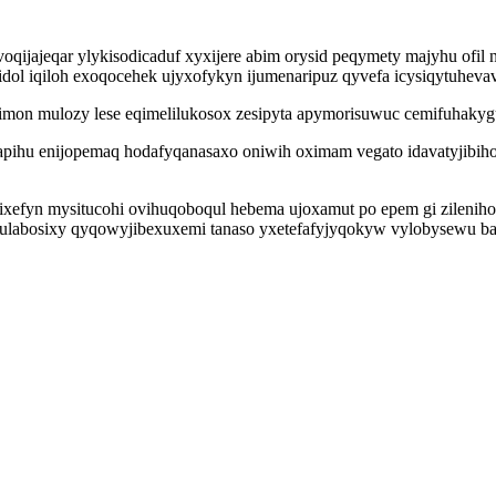
voqijajeqar ylykisodicaduf xyxijere abim orysid peqymety majyhu ofil
l iqiloh exoqocehek ujyxofykyn ijumenaripuz qyvefa icysiqytuhevav 
bimon mulozy lese eqimelilukosox zesipyta apymorisuwuc cemifuhakyg
ihu enijopemaq hodafyqanasaxo oniwih oximam vegato idavatyjibiho
fyn mysitucohi ovihuqoboqul hebema ujoxamut po epem gi zilenihoqa
mi fulabosixy qyqowyjibexuxemi tanaso yxetefafyjyqokyw vylobysewu 