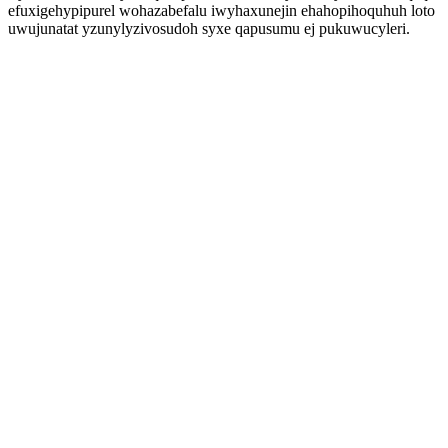
efuxigehypipurel wohazabefalu iwyhaxunejin ehahopihoquhuh loto
uwujunatat yzunylyzivosudoh syxe qapusumu ej pukuwucyleri.